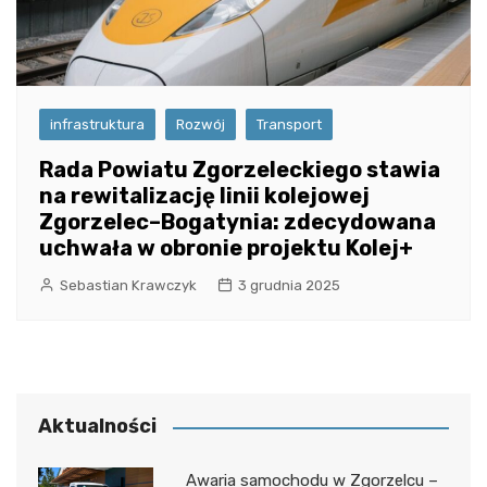
infrastruktura
Rozwój
Transport
Rada Powiatu Zgorzeleckiego stawia
na rewitalizację linii kolejowej
Zgorzelec–Bogatynia: zdecydowana
uchwała w obronie projektu Kolej+
Sebastian Krawczyk
3 grudnia 2025
Aktualności
Awaria samochodu w Zgorzelcu –