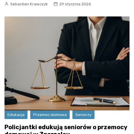
Sebastian Krawczyk
29 stycznia 2026
Edukacja
Przemoc domowa
Seniorzy
Policjantki edukują seniorów o przemocy