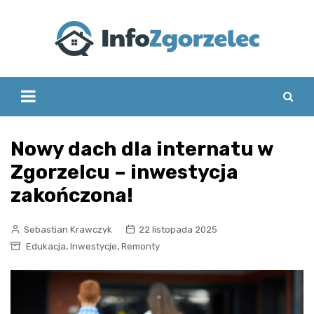
Skip
to
content
Nowy dach dla internatu w
Zgorzelcu – inwestycja
zakończona!
Sebastian Krawczyk
22 listopada 2025
,
,
Edukacja
Inwestycje
Remonty