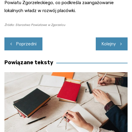
Powiatu Zgorzeleckiego, co podkreśla zaangażowanie
lokalnych władz w rozwój placówki.
Źródło: Starostwo Powiatowe w Zgorzelcu
Nawigacja
Poprzedni
Kolejny
wpisu
Powiązane teksty