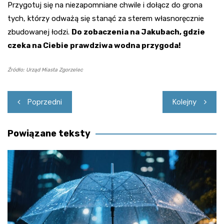
Przygotuj się na niezapomniane chwile i dołącz do grona
tych, którzy odważą się stanąć za sterem własnoręcznie
zbudowanej łodzi.
Do zobaczenia na Jakubach, gdzie
czeka na Ciebie prawdziwa wodna przygoda!
Źródło: Urząd Miasta Zgorzelec
Nawigacja
Poprzedni
Kolejny
wpisu
Powiązane teksty