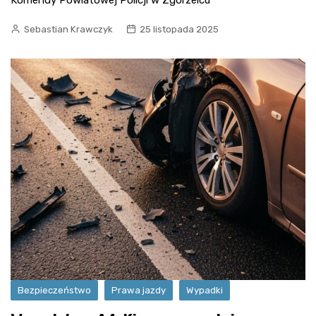
Komendy Powiatowej Policji w Zgorzelcu
Sebastian Krawczyk
25 listopada 2025
Bezpieczeństwo
Prawa jazdy
Wypadki