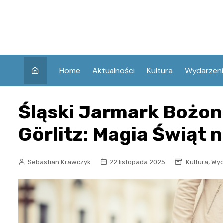
Skip
to
content
Home
Aktualności
Kultura
Wydarzen
Śląski Jarmark Bożo
Görlitz: Magia Świąt 
,
Sebastian Krawczyk
22 listopada 2025
Kultura
Wyd