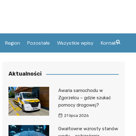
Region
Pozostałe
Wszystkie wpisy
Kontakt
ski
umery telefonów
elcu
tury
Aktualności
and
acje
ie
czny
i Oświaty
Awaria samochodu w
öhme
Zgorzelcu – gdzie szukać
pomocy drogowej?
ifacego
tłomieja w
21 lipca 2026
Gwałtowne wzrosty stanów
yskie