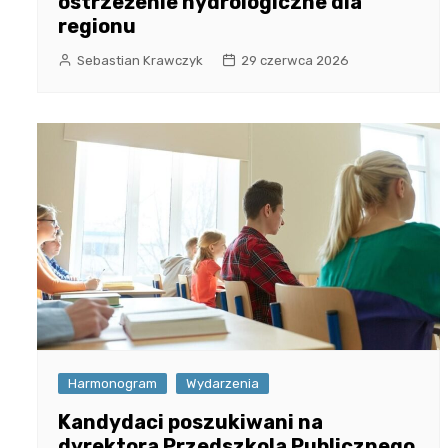
ostrzeżenie hydrologiczne dla
regionu
Sebastian Krawczyk
29 czerwca 2026
Harmonogram
Wydarzenia
Kandydaci poszukiwani na
dyrektora Przedszkola Publicznego