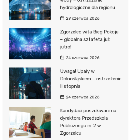
wody – ostrzeżenie
hydrologiczne dla regionu
rzy II
lskiego
29 czerwca 2026
j Wsi
Zgorzelec wita Bieg Pokoju
– globalna sztafeta już
tein
na Woda
jutro!
Dwór
24 czerwca 2026
Uwaga! Upały w
Dolnośląskiem – ostrzeżenie
II stopnia
24 czerwca 2026
Kandydaci poszukiwani na
dyrektora Przedszkola
Publicznego nr 2 w
Zgorzelcu