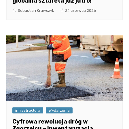
globalna sztafeta już jutro!
Sebastian Krawczyk
24 czerwca 2026
infrastruktura
Wydarzenia
Cyfrowa rewolucja dróg w
Zgorzelcu – inwentaryzacja