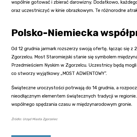
wspólnie gotować i zbierać darowizny. Dodatkowo, każdego
oraz uczestniczyć w kinie obrazkowym. Te różnorodne atrakc
Polsko-Niemiecka współp
Od 12 grudnia jarmark rozszerzy swoją ofertę, łącząc się
Zgorzelcu. Most Staromiejski stanie się symbolem międzyn
Przedmieściem Nyskim w Zgorzelcu. Uczestnicy będą mogli
co stworzy wyjątkowy „MOST ADWENTOWY”.
Świąteczne uroczystości potrwają do 14 grudnia, a rozpocz
nieodłącznym elementem świątecznych tradycji w regionie.
wspólnego spędzania czasu w międzynarodowym gronie.
Źródło: Urząd Miasta Zgorzelec