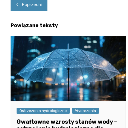
Nawigacja
Poprzedni
wpisu
Powiązane teksty
Ostrzeżenia hydrologiczne
Wydarzenia
Gwałtowne wzrosty stanów wody –