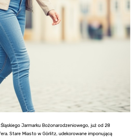
Przysłupowych
Cmentarz Żołnie
Ostry Narożnik
Armii Wojska Po
Pałac w Żarskie
Kruczy Folwark
Pałac Joachims
Zalew Czerwo
Renesansowy 
 Śląskiego Jarmarku Bożonarodzeniowego, już od 28
era. Stare Miasto w Görlitz, udekorowane imponującą