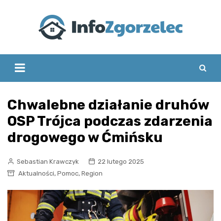
Skip
to
content
Chwalebne działanie druhów
OSP Trójca podczas zdarzenia
drogowego w Ćmińsku
Sebastian Krawczyk
22 lutego 2025
,
,
Aktualności
Pomoc
Region