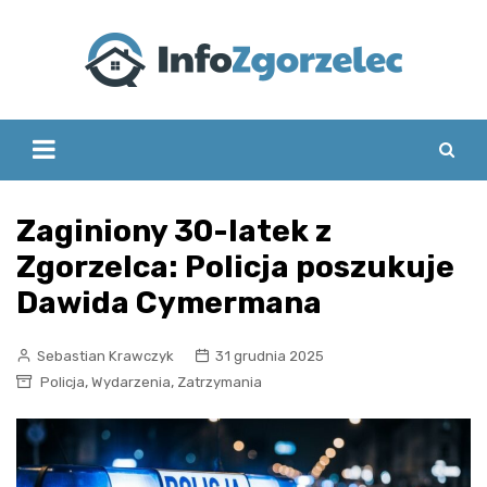
Skip
to
content
Zaginiony 30-latek z
Zgorzelca: Policja poszukuje
Dawida Cymermana
Sebastian Krawczyk
31 grudnia 2025
,
,
Policja
Wydarzenia
Zatrzymania