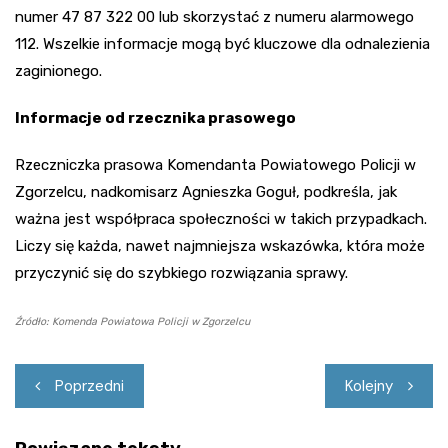
numer 47 87 322 00 lub skorzystać z numeru alarmowego
112. Wszelkie informacje mogą być kluczowe dla odnalezienia
zaginionego.
Informacje od rzecznika prasowego
Rzeczniczka prasowa Komendanta Powiatowego Policji w
Zgorzelcu, nadkomisarz Agnieszka Goguł, podkreśla, jak
ważna jest współpraca społeczności w takich przypadkach.
Liczy się każda, nawet najmniejsza wskazówka, która może
przyczynić się do szybkiego rozwiązania sprawy.
Źródło: Komenda Powiatowa Policji w Zgorzelcu
Nawigacja
Poprzedni
Kolejny
wpisu