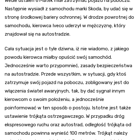
Wedle ustaleń 61-latek miał zatrzymać pojazd na poboczu.
Następnie wysiadł z samochodu marki Skoda, by udać się w
stronę środkowej bariery ochronnej. W drodze powrotnej do
samochodu, kierowca Iveco uderzył w mężczyznę, który
znajdował się na autostradzie.
Cała sytuacja jest o tyle dziwna, iż nie wiadomo, z jakiego
powodu kierowca miałby opuścić swój samochód.
Jednocześnie warto przypomnieć, zasady bezpieczeństwa
na autostradzie. Przede wszystkim, w sytuacji, gdy ktoś
zatrzymuje swój pojazd na poboczu, zobligowany jest do
włączenia świateł awaryjnych, tak, by dać sygnał innym
kierowcom o swoim położeniu, a jednocześnie
poinformować w ten sposób o postoju. Istotne jest także
ustawienie trójkąta ostrzegawczego. W przypadku dróg
ekspresowego ruchu oraz autostrad, odległość trójkąta od
samochodu powinna wynieść 100 metrów. Trójkąt należy