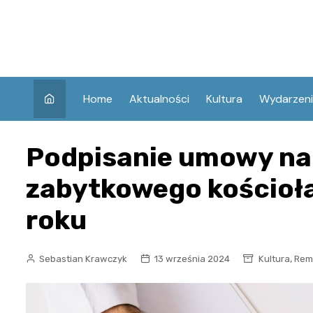
Skip
to
content
Home
Aktualności
Kultura
Wydarzen
Podpisanie umowy na
zabytkowego kościoł
roku
,
Sebastian Krawczyk
13 września 2024
Kultura
Rem