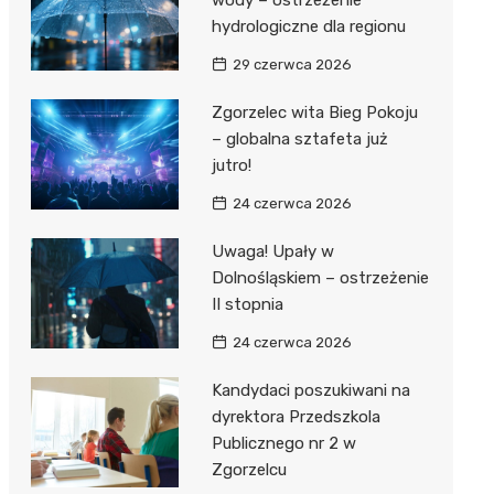
wody – ostrzeżenie
hydrologiczne dla regionu
rzy II
lskiego
29 czerwca 2026
j Wsi
Zgorzelec wita Bieg Pokoju
– globalna sztafeta już
tein
na Woda
jutro!
Dwór
24 czerwca 2026
Uwaga! Upały w
Dolnośląskiem – ostrzeżenie
II stopnia
24 czerwca 2026
Kandydaci poszukiwani na
dyrektora Przedszkola
Publicznego nr 2 w
Zgorzelcu