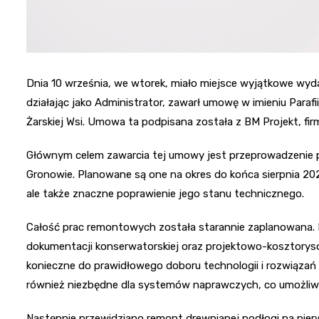
Dnia 10 września, we wtorek, miało miejsce wyjątkowe wyd
działając jako Administrator, zawarł umowę w imieniu Paraf
Żarskiej Wsi. Umowa ta podpisana została z BM Projekt, fi
Głównym celem zawarcia tej umowy jest przeprowadzenie 
Gronowie. Planowane są one na okres do końca sierpnia 2025
ale także znaczne poprawienie jego stanu technicznego.
Całość prac remontowych została starannie zaplanowana.
dokumentacji konserwatorskiej oraz projektowo-kosztorys
konieczne do prawidłowego doboru technologii i rozwiązań
również niezbędne dla systemów naprawczych, co umożliwi
Następnie przewidziano remont drewnianej podłogi na pier