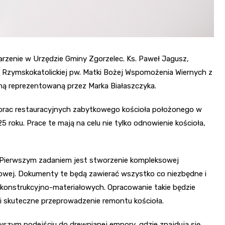
arzenie w Urzędzie Gminy Zgorzelec. Ks. Paweł Jagusz,
ii Rzymskokatolickiej pw. Matki Bożej Wspomożenia Wiernych z
rmą reprezentowaną przez Marka Białaszczyka.
prac restauracyjnych zabytkowego kościoła położonego w
 roku. Prace te mają na celu nie tylko odnowienie kościoła,
 Pierwszym zadaniem jest stworzenie kompleksowej
owej. Dokumenty te będą zawierać wszystko co niezbędne i
 konstrukcyjno-materiałowych. Opracowanie takie będzie
 skuteczne przeprowadzenie remontu kościoła.
wszym podejściu do drewnianej empory, gdzie znajdują się