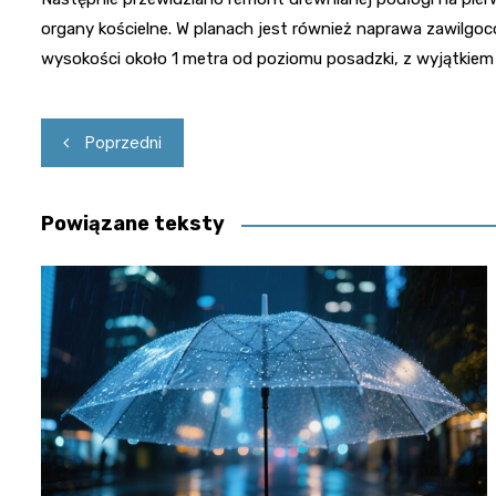
organy kościelne. W planach jest również naprawa zawilgoc
wysokości około 1 metra od poziomu posadzki, z wyjątkie
Nawigacja
Poprzedni
wpisu
Powiązane teksty