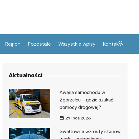
Region
Pozostałe
Wszystkie wpisy
Kontakt
ski
umery telefonów
elcu
tury
Aktualności
and
acje
ie
czny
i Oświaty
Awaria samochodu w
öhme
Zgorzelcu – gdzie szukać
pomocy drogowej?
ifacego
tłomieja w
21 lipca 2026
Gwałtowne wzrosty stanów
yskie