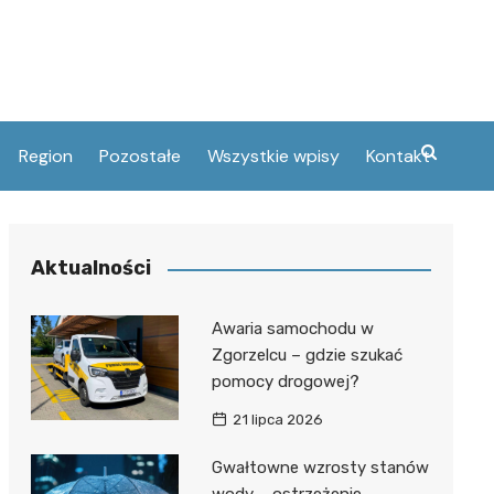
Region
Pozostałe
Wszystkie wpisy
Kontakt
ski
umery telefonów
elcu
tury
Aktualności
and
acje
ie
czny
i Oświaty
Awaria samochodu w
öhme
Zgorzelcu – gdzie szukać
pomocy drogowej?
ifacego
tłomieja w
21 lipca 2026
Gwałtowne wzrosty stanów
yskie