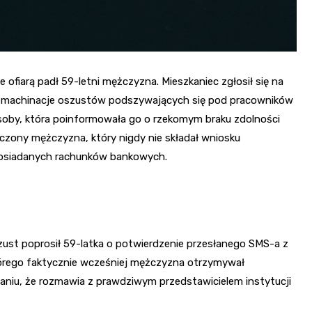
ofiarą padł 59-letni mężczyzna. Mieszkaniec zgłosił się na
ty w machinacje oszustów podszywających się pod pracowników
osoby, która poinformowała go o rzekomym braku zdolności
oczony mężczyzna, który nigdy nie składał wniosku
posiadanych rachunków bankowych.
st poprosił 59-latka o potwierdzenie przesłanego SMS-a z
órego faktycznie wcześniej mężczyzna otrzymywał
aniu, że rozmawia z prawdziwym przedstawicielem instytucji