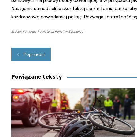
bankowych na prośbę osoby dzwoniącej, a w przypadku jak
Następnie samodzielnie skontaktuj się z infolinią banku, a
każdorazowo powiadamiaj policję. Rozwaga i ostrożność są
Źródło: Komenda Powiatowa Policji w Zgorzelcu
Nawigacja
Poprzedni
wpisu
Powiązane teksty