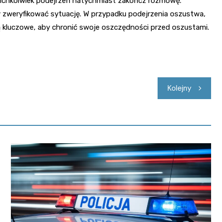
ichkolwiek podejrzeń natychmiast zakończ rozmowę.
by zweryfikować sytuację. W przypadku podejrzenia oszustwa,
 kluczowe, aby chronić swoje oszczędności przed oszustami.
Kolejny