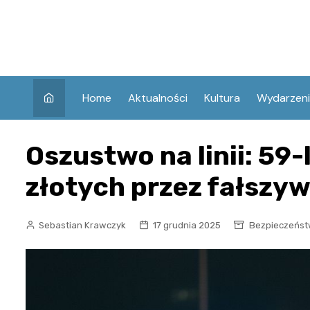
Skip
to
content
Home
Aktualności
Kultura
Wydarzen
Oszustwo na linii: 59-
złotych przez fałszy
Sebastian Krawczyk
17 grudnia 2025
Bezpieczeńs