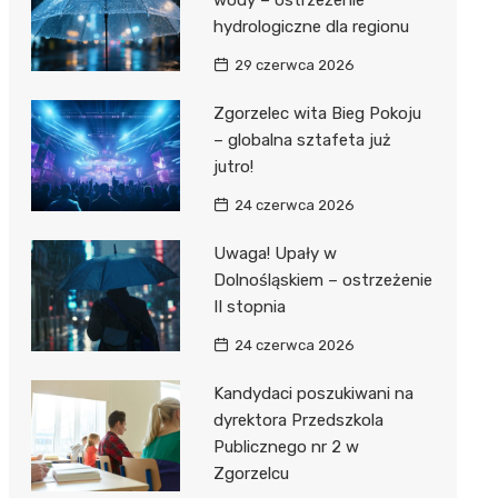
wody – ostrzeżenie
hydrologiczne dla regionu
rzy II
lskiego
29 czerwca 2026
j Wsi
Zgorzelec wita Bieg Pokoju
– globalna sztafeta już
tein
na Woda
jutro!
Dwór
24 czerwca 2026
Uwaga! Upały w
Dolnośląskiem – ostrzeżenie
II stopnia
24 czerwca 2026
Kandydaci poszukiwani na
dyrektora Przedszkola
Publicznego nr 2 w
Zgorzelcu