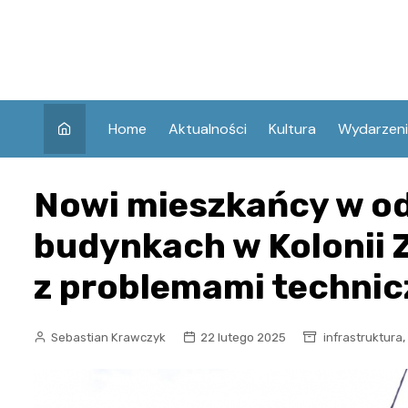
Skip
to
content
Home
Aktualności
Kultura
Wydarzen
Nowi mieszkańcy w o
budynkach w Kolonii 
z problemami techni
,
Sebastian Krawczyk
22 lutego 2025
infrastruktura