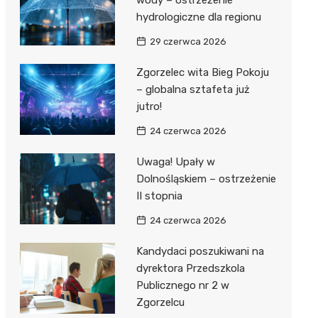
wody – ostrzeżenie
hydrologiczne dla regionu
rzy II
lskiego
29 czerwca 2026
j Wsi
Zgorzelec wita Bieg Pokoju
– globalna sztafeta już
tein
na Woda
jutro!
Dwór
24 czerwca 2026
Uwaga! Upały w
Dolnośląskiem – ostrzeżenie
II stopnia
24 czerwca 2026
Kandydaci poszukiwani na
dyrektora Przedszkola
Publicznego nr 2 w
Zgorzelcu