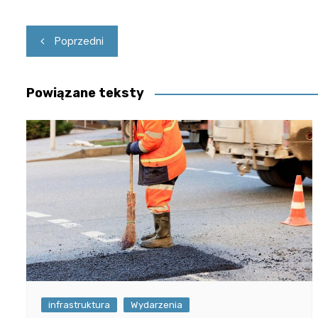
Nawigacja
Poprzedni
wpisu
Powiązane teksty
infrastruktura
Wydarzenia