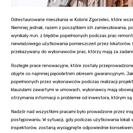
Odrestaurowane mieszkania w Kolonii Zgorzelec, które wcz
Niemniej jednak, razem z początkiem ich zamieszkiwania, po
wynikały m.in. z błędów popełnionych podczas prac remon
niewłaściwego użytkowania pomieszczeń przez lokatorów. Gd
przekazywany do wykonawców prac, którzy mają za zadanie
Rozległe prace renowacyjne, które zostały przeprowadzone
objęte co najmniej pięcioletnim okresem gwarancyjnym. Jak
popełnionych przez wykonawców podczas realizacji projekt
klauzulami zawartymi w umowach, wykonawcy mają obowiąze
otrzymania informacji o problemie od inwestora, którym są
Nadzór nad wszystkimi pracami było prowadzone przez ins
postępowaniu. W sytuacji, gdy podczas użytkowania lokali 
inspektorów, zostaną wyciągnięte odpowiednie konsekwenc