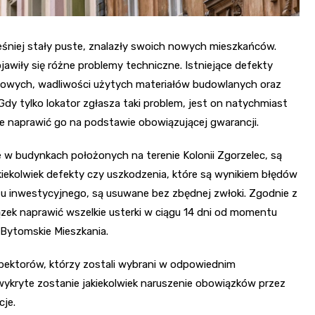
eśniej stały puste, znalazły swoich nowych mieszkańców.
jawiły się różne problemy techniczne. Istniejące defekty
towych, wadliwości użytych materiałów budowlanych oraz
y tylko lokator zgłasza taki problem, jest on natychmiast
 naprawić go na podstawie obowiązującej gwarancji.
 w budynkach położonych na terenie Kolonii Zgorzelec, są
iekolwiek defekty czy uszkodzenia, które są wynikiem błędów
u inwestycyjnego, są usuwane bez zbędnej zwłoki. Zgodnie z
k naprawić wszelkie usterki w ciągu 14 dni od momentu
 Bytomskie Mieszkania.
pektorów, którzy zostali wybrani w odpowiednim
wykryte zostanie jakiekolwiek naruszenie obowiązków przez
je.