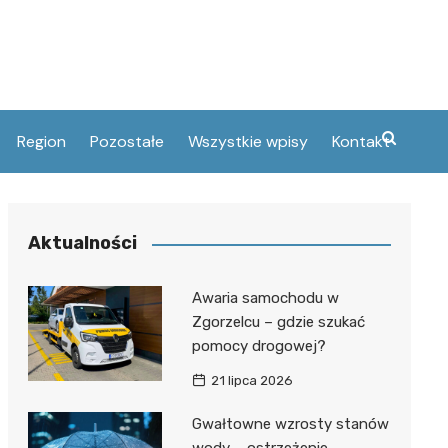
Region
Pozostałe
Wszystkie wpisy
Kontakt
ski
umery telefonów
elcu
tury
Aktualności
and
acje
ie
czny
i Oświaty
Awaria samochodu w
öhme
Zgorzelcu – gdzie szukać
pomocy drogowej?
ifacego
tłomieja w
21 lipca 2026
Gwałtowne wzrosty stanów
yskie