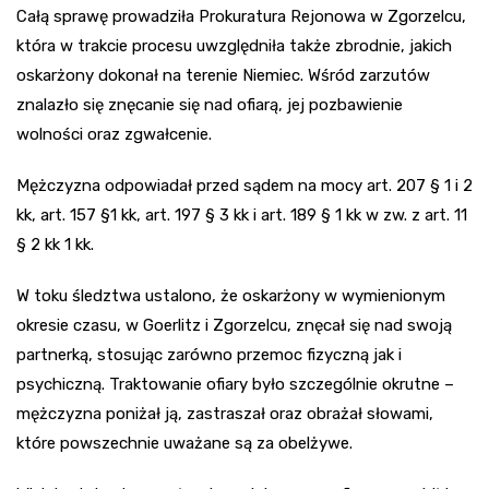
Całą sprawę prowadziła Prokuratura Rejonowa w Zgorzelcu,
która w trakcie procesu uwzględniła także zbrodnie, jakich
oskarżony dokonał na terenie Niemiec. Wśród zarzutów
znalazło się znęcanie się nad ofiarą, jej pozbawienie
wolności oraz zgwałcenie.
Mężczyzna odpowiadał przed sądem na mocy art. 207 § 1 i 2
kk, art. 157 §1 kk, art. 197 § 3 kk i art. 189 § 1 kk w zw. z art. 11
§ 2 kk 1 kk.
W toku śledztwa ustalono, że oskarżony w wymienionym
okresie czasu, w Goerlitz i Zgorzelcu, znęcał się nad swoją
partnerką, stosując zarówno przemoc fizyczną jak i
psychiczną. Traktowanie ofiary było szczególnie okrutne –
mężczyzna poniżał ją, zastraszał oraz obrażał słowami,
które powszechnie uważane są za obelżywe.