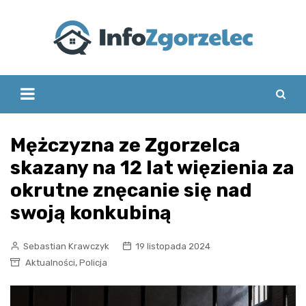
Skip
to
content
Mężczyzna ze Zgorzelca
skazany na 12 lat więzienia za
okrutne znęcanie się nad
swoją konkubiną
Sebastian Krawczyk
19 listopada 2024
,
Aktualności
Policja