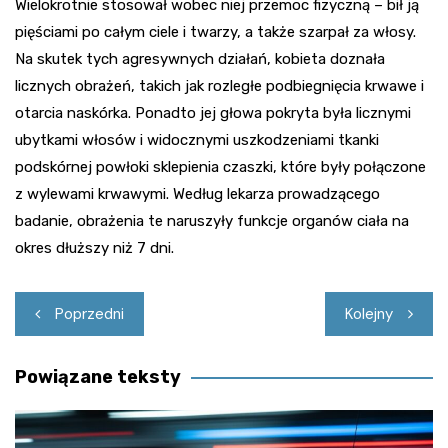
Wielokrotnie stosował wobec niej przemoc fizyczną – bił ją
pięściami po całym ciele i twarzy, a także szarpał za włosy.
Na skutek tych agresywnych działań, kobieta doznała
licznych obrażeń, takich jak rozległe podbiegnięcia krwawe i
otarcia naskórka. Ponadto jej głowa pokryta była licznymi
ubytkami włosów i widocznymi uszkodzeniami tkanki
podskórnej powłoki sklepienia czaszki, które były połączone
z wylewami krwawymi. Według lekarza prowadzącego
badanie, obrażenia te naruszyły funkcje organów ciała na
okres dłuższy niż 7 dni.
Nawigacja
Poprzedni
Kolejny
wpisu
Powiązane teksty