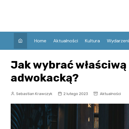
Skip
to
content
Home
Aktualności
Kultura
Wydarzen
Jak wybrać właściwą 
adwokacką?
Sebastian Krawczyk
2 lutego 2023
Aktualności