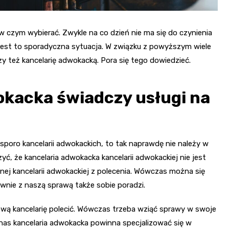
w czym wybierać. Zwykle na co dzień nie ma się do czynienia
jest to sporadyczna sytuacja. W związku z powyższym wiele
zy też kancelarię adwokacką. Pora się tego dowiedzieć.
okacka świadczy usługi na
poro kancelarii adwokackich, to tak naprawdę nie należy w
yć, że kancelaria adwokacka kancelarii adwokackiej nie jest
anej kancelarii adwokackiej z polecenia. Wówczas można się
wnie z naszą sprawą także sobie poradzi.
wą kancelarię polecić. Wówczas trzeba wziąć sprawy w swoje
 nas kancelaria adwokacka powinna specjalizować się w