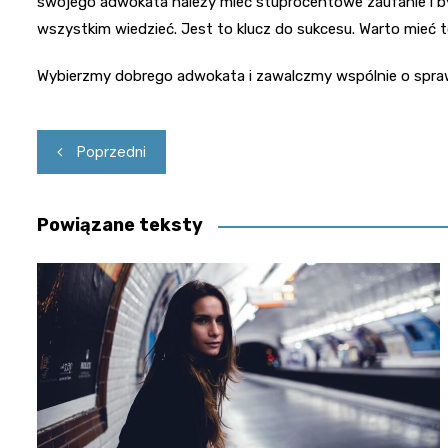
swojego adwokata należy mieć stuprocentowe zaufanie i b
wszystkim wiedzieć. Jest to klucz do sukcesu. Warto mieć t
Wybierzmy dobrego adwokata i zawalczmy wspólnie o spraw
Nawigacja
Poprzedni
wpisu
Powiązane teksty