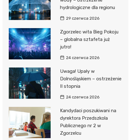
wody – ostrzeżenie
hydrologiczne dla regionu
rzy II
lskiego
29 czerwca 2026
j Wsi
Zgorzelec wita Bieg Pokoju
– globalna sztafeta już
tein
na Woda
jutro!
Dwór
24 czerwca 2026
Uwaga! Upały w
Dolnośląskiem – ostrzeżenie
II stopnia
24 czerwca 2026
Kandydaci poszukiwani na
dyrektora Przedszkola
Publicznego nr 2 w
Zgorzelcu