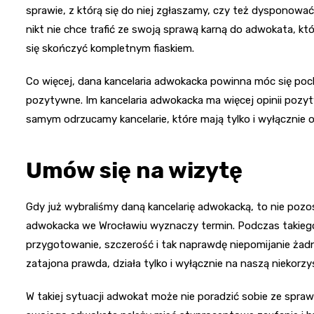
sprawie, z którą się do niej zgłaszamy, czy też dysponow
nikt nie chce trafić ze swoją sprawą karną do adwokata, kt
się skończyć kompletnym fiaskiem.
Co więcej, dana kancelaria adwokacka powinna móc się poch
pozytywne. Im kancelaria adwokacka ma więcej opinii pozy
samym odrzucamy kancelarie, które mają tylko i wyłącznie o
Umów się na wizytę
Gdy już wybraliśmy daną kancelarię adwokacką, to nie pozost
adwokacka we Wrocławiu wyznaczy termin. Podczas takiego
przygotowanie, szczerość i tak naprawdę niepomijanie żad
zatajona prawda, działa tylko i wyłącznie na naszą niekorzy
W takiej sytuacji adwokat może nie poradzić sobie ze spra