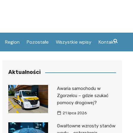
Region
Pozostałe
Wszystkie wpisy
Kontakt
ski
umery telefonów
elcu
tury
Aktualności
and
acje
ie
czny
i Oświaty
Awaria samochodu w
öhme
Zgorzelcu – gdzie szukać
pomocy drogowej?
ifacego
tłomieja w
21 lipca 2026
Gwałtowne wzrosty stanów
yskie