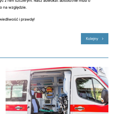
yć z nim szczerym. Nasz adwokat absolutnie musi o
o na względzie.
iedliwość i prawdę!
Kolejny