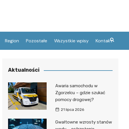
Region
Pozostałe
Wszystkie wpisy
Kontakt
ski
umery telefonów
elcu
tury
Aktualności
and
acje
ie
czny
i Oświaty
Awaria samochodu w
öhme
Zgorzelcu – gdzie szukać
pomocy drogowej?
ifacego
tłomieja w
21 lipca 2026
Gwałtowne wzrosty stanów
yskie