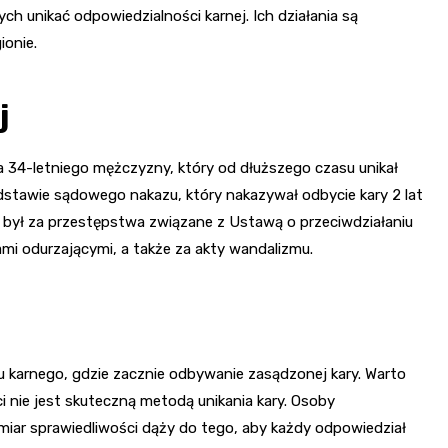
h unikać odpowiedzialności karnej. Ich działania są
ionie.
j
a 34-letniego mężczyzny, który od dłuższego czasu unikał
dstawie sądowego nakazu, który nakazywał odbycie kary 2 lat
y był za przestępstwa związane z Ustawą o przeciwdziałaniu
ami odurzającymi, a także za akty wandalizmu.
u karnego, gdzie zacznie odbywanie zasądzonej kary. Warto
i nie jest skuteczną metodą unikania kary. Osoby
miar sprawiedliwości dąży do tego, aby każdy odpowiedział