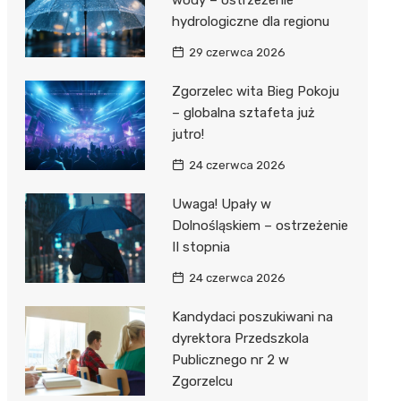
wody – ostrzeżenie
hydrologiczne dla regionu
rzy II
lskiego
29 czerwca 2026
j Wsi
Zgorzelec wita Bieg Pokoju
– globalna sztafeta już
tein
na Woda
jutro!
Dwór
24 czerwca 2026
Uwaga! Upały w
Dolnośląskiem – ostrzeżenie
II stopnia
24 czerwca 2026
Kandydaci poszukiwani na
dyrektora Przedszkola
Publicznego nr 2 w
Zgorzelcu