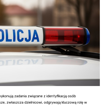
Przysłupowych
Cmentarz Żołnie
Ostry Narożnik
Armii Wojska Po
Pałac w Żarskie
Kruczy Folwark
Pałac Joachims
Zalew Czerwo
Renesansowy 
wykonują zadania związane z identyfikacją osób
ze, zwłaszcza dzielnicowi, odgrywają kluczową rolę w