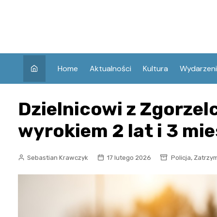
Skip
to
content
Home
Aktualności
Kultura
Wydarzen
Dzielnicowi z Zgorzel
wyrokiem 2 lat i 3 mie
,
Sebastian Krawczyk
17 lutego 2026
Policja
Zatrzy