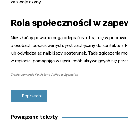
za swoje czyny.
Rola społeczności w zape
Mieszkańcy powiatu mogą odegrać istotną rolę w poprawie 
o osobach poszukiwanych, jest zachęcany do kontaktu z P
lub odwiedzając najbliższy posterunek. Takie zgłoszenia 
w regionie, pomagając w ujęciu osób ukrywających się prze
Źródło: Komenda Powiatowa Policji w Zgorzelcu
Nawigacja
Poprzedni
wpisu
Powiązane teksty