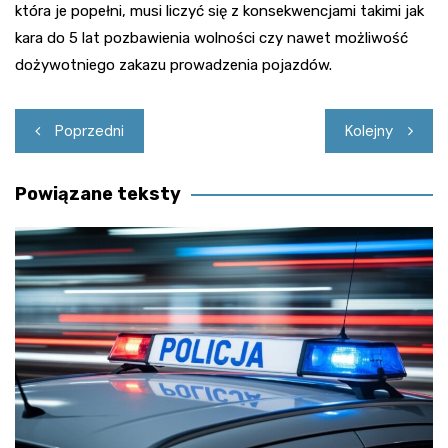
która je popełni, musi liczyć się z konsekwencjami takimi jak
kara do 5 lat pozbawienia wolności czy nawet możliwość
dożywotniego zakazu prowadzenia pojazdów.
Nawigacja
Poprzedni
Kolejny
wpisu
Powiązane teksty