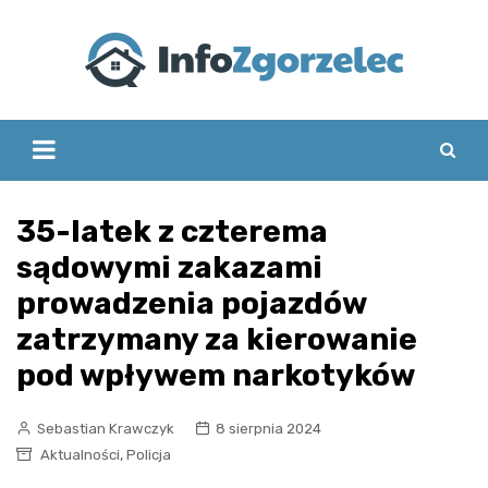
Skip
to
content
35-latek z czterema
sądowymi zakazami
prowadzenia pojazdów
zatrzymany za kierowanie
pod wpływem narkotyków
Sebastian Krawczyk
8 sierpnia 2024
,
Aktualności
Policja